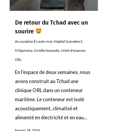
De retour du Tchad avec un
sourire
Association Écoute-moi
,
Hôpital Guinebor2
,
N'Djamena
,
Oreille Nomade
,
Unité d'examen
ORL
En l’espace de deux semaines, nous
avons construit au Tchad une
clinique ORL dans un conteneur
maritime. Le conteneur est isolé
acoustiquement, climatisé et
alimenté en électricité et en eau…
février 18, 2026