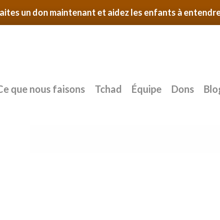
aites un don maintenant et aidez les enfants à entendre
Ce que nous faisons
Tchad
Équipe
Dons
Blo