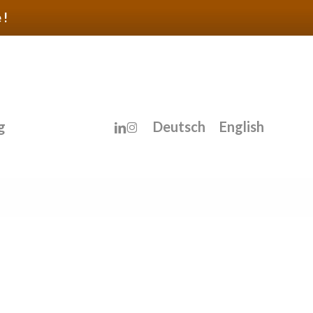
 !
linkedin
instagram
g
Deutsch
English