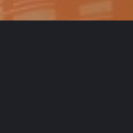
Votre dons
Notre travail est possible grâce à vos dons. Aidez-
nous en nous soutenant financièrement.
Nous sommes également heureux de recevoir des
appareils auditifs, des audiomètres, des
tympanomètres et d’autres matériels ORL en état de