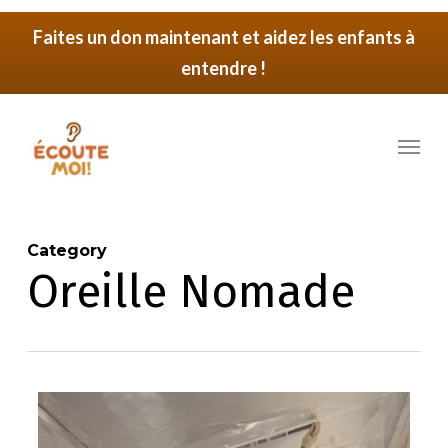
Skip
Faites un don maintenant et aidez les enfants à
to
entendre !
main
content
Menu
Category
Oreille Nomade