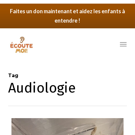
Skip
Faites un don maintenant et aidez les enfants à
to
entendre !
main
content
Menu
Tag
Audiologie