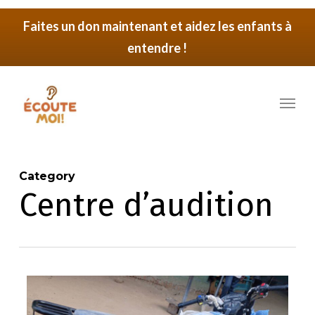
Skip
Faites un don maintenant et aidez les enfants à
to
entendre !
main
content
Menu
Category
Centre d’audition