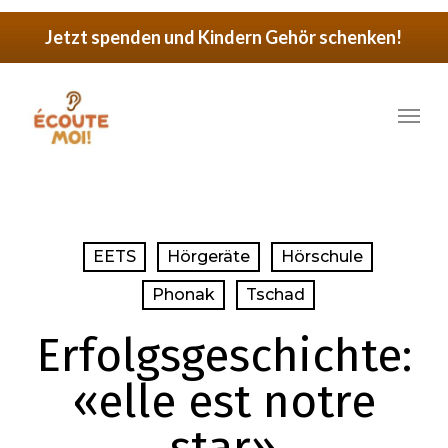
Skip
Jetzt spenden und Kindern Gehör schenken!
to
main
Menu
content
EETS
Hörgeräte
Hörschule
Phonak
Tschad
Erfolgsgeschichte:
«elle est notre
star»