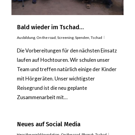
Bald wieder im Tschad…
Ausbildung
,
On the road
,
Screening
,
Spenden
,
Tschad
Die Vorbereitungen für den nächsten Einsatz
laufen auf Hochtouren. Wir schulen unser
Team und treffen natürlich einige der Kinder
mit Hörgeräten. Unser wichtigster
Reisegrund ist die neu geplante
Zusammenarbeit mit…
Neues auf Social Media
Hear the world foundation
,
On the road
,
Phonak
,
Tschad