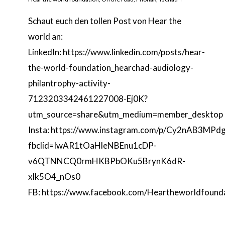
Schaut euch den tollen Post von Hear the
world an:
LinkedIn: https://www.linkedin.com/posts/hear-
the-world-foundation_hearchad-audiology-
philantrophy-activity-
7123203342461227008-Ej0K?
utm_source=share&utm_medium=member_desktop
Insta: https://www.instagram.com/p/Cy2nAB3MPdg
fbclid=IwAR1tOaHleNBEnu1cDP-
v6QTNNCQ0rmHKBPbOKu5BrynK6dR-
xlk5O4_nOs0
FB: https://www.facebook.com/Heartheworldfo