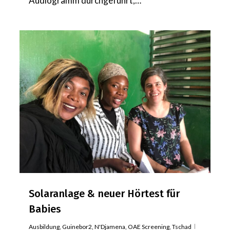
Audiogramm durchgeführt,…
Solaranlage & neuer Hörtest für
Babies
Ausbildung
,
Guinebor2
,
N'Djamena
,
OAE Screening
,
Tschad