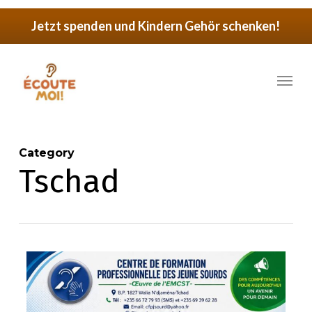
Skip
Jetzt spenden und Kindern Gehör schenken!
to
main
Menu
content
Category
Tschad