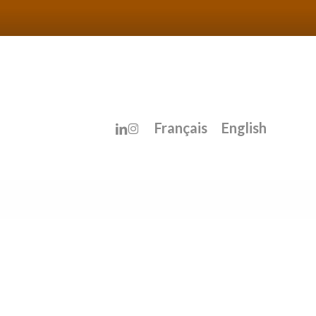
linkedin
instagram
Français
English