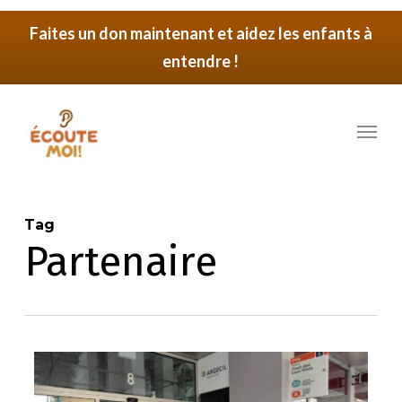
Skip
Faites un don maintenant et aidez les enfants à
to
entendre !
main
content
Menu
Tag
Partenaire