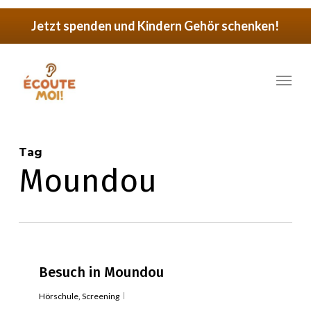
Skip
Jetzt spenden und Kindern Gehör schenken!
to
main
Menu
content
Tag
Moundou
Besuch in Moundou
Hörschule
,
Screening