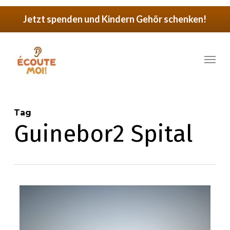
Skip
Jetzt spenden und Kindern Gehör schenken!
to
main
Menu
content
Tag
Guinebor2 Spital